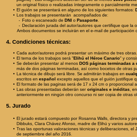
un original físico o realizadas íntegramente o parcialmente m
El guión se presentará en alguno de los siguientes formatos:
Los trabajos se presentarán acompañados de:
Foto o escaneado de
DNI
o
Pasaporte
.
Declaración jurada del autor/autores que certifique que la o
Ambos documentos se incluirán en el e-mail de participación
4. Condiciones técnicas:
Cada autor/autores podrá presentar un máximo de tres obras
El tema de los trabajos será "
Elihú el Héroe Canario
" y cons
Se deberán presentar al menos
DOS páginas terminadas a 
más de dos páginas terminadas, así como bocetos de otras p
La técnica de dibujo será libre. Se admitirán trabajos en
cualq
escritos en
español
excepto aquellos que el guión justifique q
El formato de las paginas será de 17 x 24 cm o proporcional 
Las obras presentadas deberán ser
originales e inéditas
, e
anteriormente en ningún otro concurso ni ser copia de otras o
5. Jurado
El jurado estará compuesto por Rosanna Walls, directora y pr
Dibbuks, Clara Chávez Afonso, madre de Elihú y varios autore
Tras las oportunas valoraciones técnicas y deliberaciones, el 
de septiembre del año 2016.