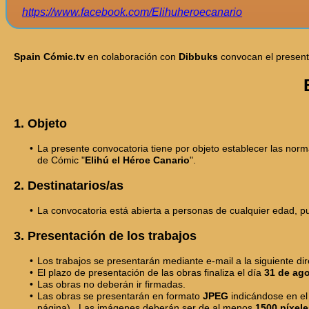
https://www.facebook.com/Elihuheroecanario
Spain Cómic.tv
en colaboración con
Dibbuks
convocan el present
1. Objeto
La presente convocatoria tiene por objeto establecer las norm
de Cómic "
Elihú el Héroe Canario
".
2. Destinatarios/as
La convocatoria está abierta a personas de cualquier edad, pud
3. Presentación de los trabajos
Los trabajos se presentarán mediante e-mail a la siguiente di
El plazo de presentación de las obras finaliza el día
31 de ag
Las obras no deberán ir firmadas.
Las obras se presentarán en formato
JPEG
indicándose en el 
página) . Las imágenes deberán ser de al menos
1500 píxel